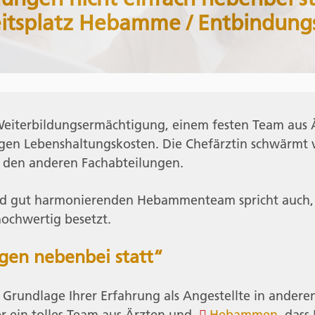
itsplatz Hebamme / Entbindungs
 Weiterbildungsermächtigung, einem festen Team aus
tigen Lebenshaltungskosten. Die Chefärztin schwärmt
t den anderen Fachabteilungen.
 gut harmonierenden Hebammenteam spricht auch, das
 hochwertig besetzt.
gen nebenbei statt“
f Grundlage Ihrer Erfahrung als Angestellte in anderen
r ein tolles Team aus Ärzten und
Hebammen
, dass