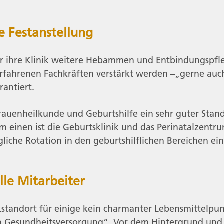
e Festanstellung
ür ihre Klinik weitere Hebammen und Entbindungspfle
hrenen Fachkräften verstärkt werden –„gerne auch B
rantiert.
Frauenheilkunde und Geburtshilfe ein sehr guter Stando
einen ist die Geburtsklinik und das Perinatalzentr
liche Rotation in den geburtshilflichen Bereichen ein
lle Mitarbeiter
nikstandort für einige kein charmanter Lebensmittelpu
n Gesundheitsversorgung“. Vor dem Hintergrund und 