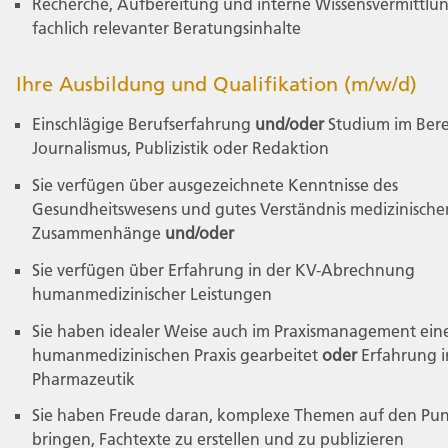
Recherche, Aufbereitung und interne Wissensvermittlu
fachlich relevanter Beratungsinhalte
Ihre Ausbildung und Qualifikation (m/w/d)
Einschlägige Berufserfahrung
und/oder
Studium im Bere
Journalismus, Publizistik oder Redaktion
Sie verfügen über ausgezeichnete Kenntnisse des
Gesundheitswesens und gutes Verständnis medizinische
Zusammenhänge
und/oder
Sie verfügen über Erfahrung in der KV-Abrechnung
humanmedizinischer Leistungen
Sie haben idealer Weise auch im Praxismanagement ein
humanmedizinischen Praxis gearbeitet
oder
Erfahrung i
Pharmazeutik
Sie haben Freude daran, komplexe Themen auf den Pun
bringen, Fachtexte zu erstellen und zu publizieren