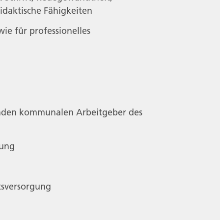
daktische Fähigkeiten
wie für professionelles
n
enden kommunalen Arbeitgeber des
uung
tsversorgung