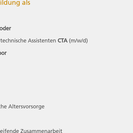
ildung als
oder
htechnische Assistenten
CTA
(m/w/d)
bor
che Altersvorsorge
greifende Zusammenarbeit